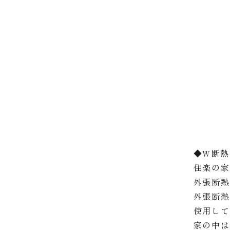
◆W断熱
住楽の家
外張断
外張断熱
使用し
家の中