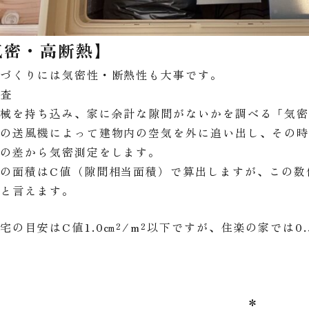
気密・高断熱】
家づくりには気密性・断熱性も大事です。
検査
機械を持ち込み、家に余計な隙間がないかを調べる「気
真の送風機によって建物内の空気を外に追い出し、その
圧の差から気密測定をします。
の面積はC値（隙間相当面積）で算出しますが、この数
宅と言えます。
宅の目安はC値1.0㎝²/m²以下ですが、住楽の家では0
＊