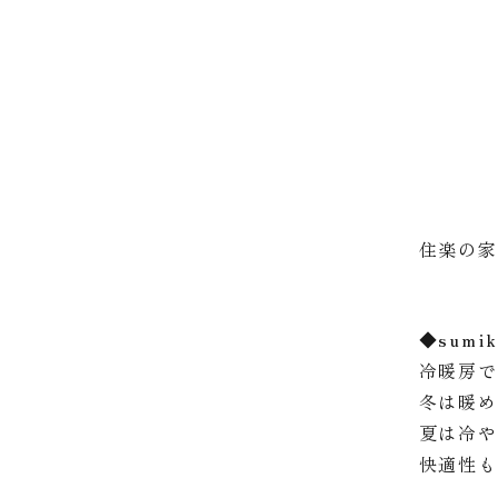
※M
住楽の家
◆sumik
冷暖房
冬は暖
夏は冷
快適性