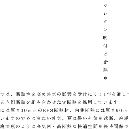
ウ
レ
タ
ン
吹
付
け
断
熱
＊
では、断熱性を高め外気の影響を受けにくく1年を通し
熱と内側断熱を組み合わせたW断熱を採用しています。
には厚さ30ｍｍのEPS断熱材、内側断熱には厚さ90
ていますので冬は冷たい外気、夏は暑い外気を遮断、冷
は魔法瓶のように高気密・高断熱な快適空間を長時間保