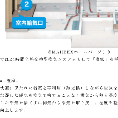
AHBEXホームページより
では24時間全熱交換型換気システムとして「澄家」を
a -澄家-
で快適に保たれた温室を再利用（熱交換）しながら空気
め加湿した暖気を換気で捨てることなく排気から熱と湿
やした冷気を捨てずに排気から冷気を取り戻し、湿度を
も向上します。