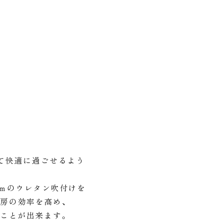
て快適に過ごせるよう
ｍｍのウレタン吹付けを
暖房の効率を高め、
つことが出来ます。