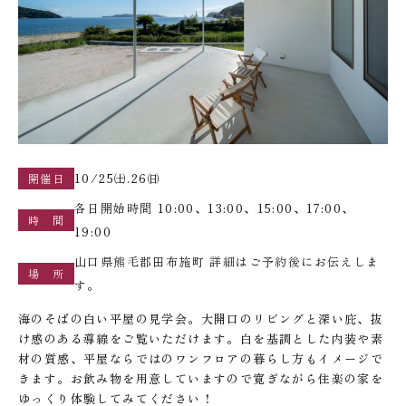
10/25㈯.26㈰
開催日
各日開始時間 10:00、13:00、15:00、17:00、
時 間
19:00
山口県熊毛郡田布施町 詳細はご予約後にお伝えしま
場 所
す。
海のそばの白い平屋の見学会。大開口のリビングと深い庇、抜
け感のある導線をご覧いただけます。白を基調とした内装や素
材の質感、平屋ならではのワンフロアの暮らし方もイメージで
きます。お飲み物を用意していますので寛ぎながら住楽の家を
ゆっくり体験してみてください！