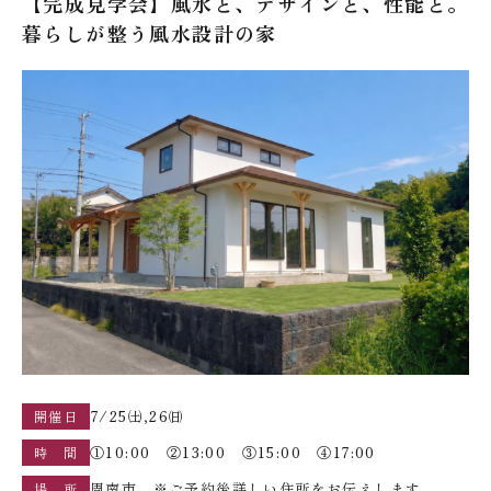
【完成見学会】風水と、デザインと、性能と。
暮らしが整う風水設計の家
7/25㈯,26㈰
開催日
①10:00 ②13:00 ③15:00 ④17:00
時 間
周南市 ※ご予約後詳しい住所をお伝えします
場 所