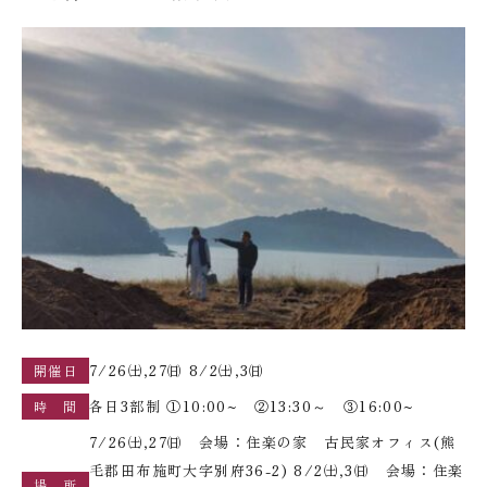
7/26㈯,27㈰ 8/2㈯,3㈰
開催日
各日3部制 ①10:00~ ②13:30～ ③16:00~
時 間
7/26㈯,27㈰ 会場：住楽の家 古民家オフィス(熊
毛郡田布施町大字別府36-2) 8/2㈯,3㈰ 会場：住楽
場 所