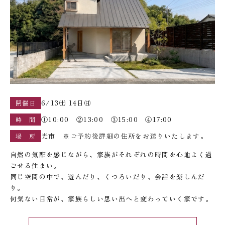
6/13㈯ 14日㈰
開催日
①10:00 ②13:00 ③15:00 ④17:00
時 間
光市 ※ご予約後詳細の住所をお送りいたします。
場 所
自然の気配を感じながら、家族がそれぞれの時間を心地よく過
ごせる住まい。
同じ空間の中で、遊んだり、くつろいだり、会話を楽しんだ
り。
何気ない日常が、家族らしい思い出へと変わっていく家です。