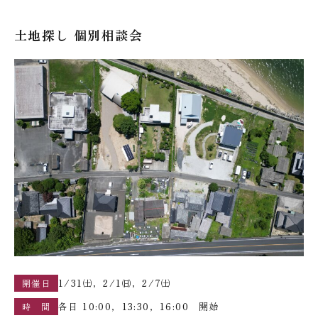
土地探し 個別相談会
1/31㈯，2/1㈰，2/7㈯
開催日
各日 10:00，13:30，16:00 開始
時 間