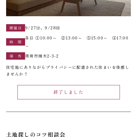
9/27㈯、9/28㈰
開催日
各日 ①10:00～ ②13:00～ ③15:00～ ④17:00
時 間
～
周南市楠木2-3-2
場 所
住宅地にありながらプライバシーに配慮された住まいを体感し
ませんか？
終了しました
土地探しのコツ相談会