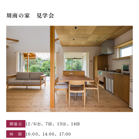
周南の家 見学会
12/6㈯、7㈰、13㈯、14㈰
開催日
10:00、14:00、17:00
時 間