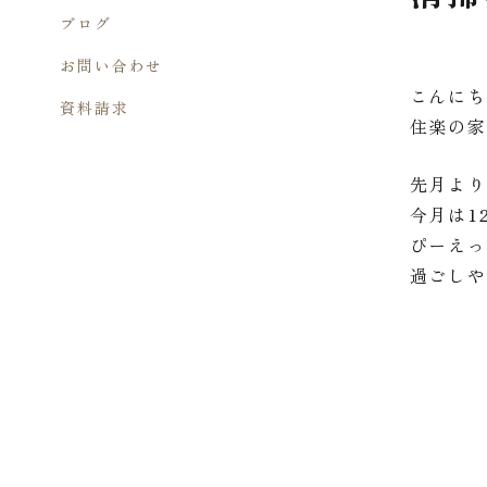
ブログ
お問い合わせ
こんに
資料請求
住楽の
先月よ
今月は1
ぴーえっ
過ごし