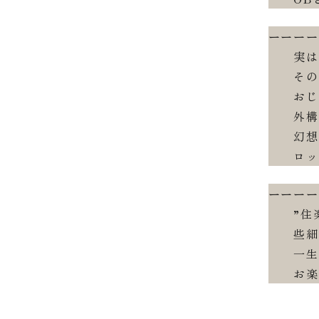
ーーー
実は山
そのと
おじい
外構に
幻想的
ロッキ
ーーー
”住楽
些細な
一生に
お楽し