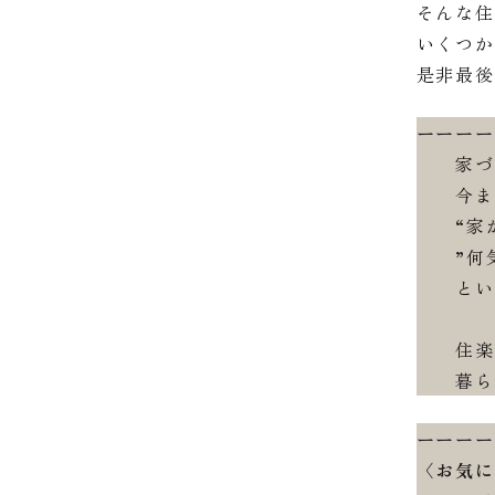
そんな
いくつ
是非最後
ーーー
家づく
今まで
“家が
”何気
という
住楽の
暮らし
ーーー
〈お気