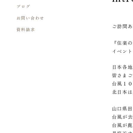
ブログ
お問い合わせ
ご訪問
資料請求
『住楽
イベン
日本各
皆さま
台風１
北日本
山口県
台風が
台風が