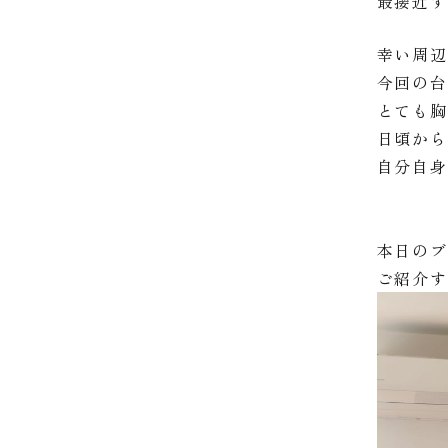
最接近
幸い周
今回の
とても
日頃か
自分自
本日の
ご紹介