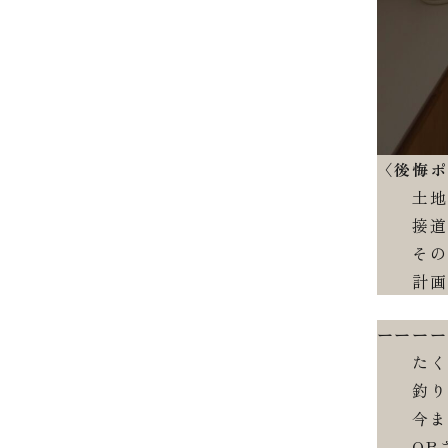
〈後悔
土地が
接道の
そのた
計画す
ーーー
たくさ
釣り大
今まで
OBさ