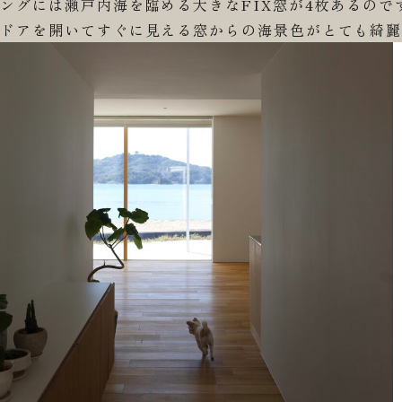
グには瀬戸内海を臨める大きなFIX窓が4枚あるので
アを開いてすぐに見える窓からの海景色がとても綺麗