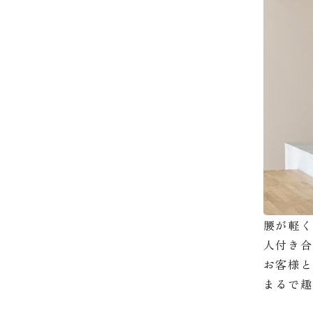
腰が軽
人付き
お客様
まるで