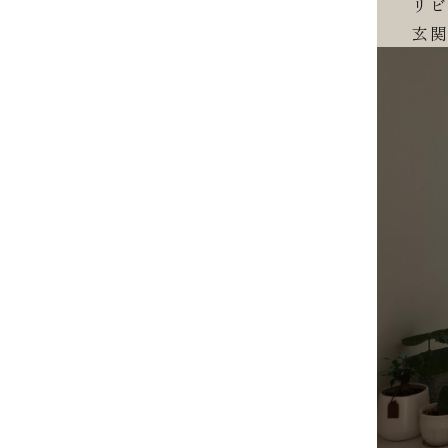
リビン
玄関ド