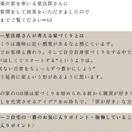
住楽の家を率いる笙汰郎さんに
か質問をして回答をいただきましたので
までご覧ください✏
ーー笙汰郎さんが考える家づくりとは
りは趣味に近い感覚があるなと感じています。
お客様と携わり、そして自分自身家づくりをする中で
ほしくてスタートする”というよりは、
ない日常をちょっとずつ豊かにしよう”
延長に家という形があるように思います。
家のOB様は家づくりを始められる前から雑貨が好き
を充実させるアイデアをお持ちで、「家が好き」な方
ーーご自宅の一番のお気に入りポイント・後悔している
に入りポイント〉