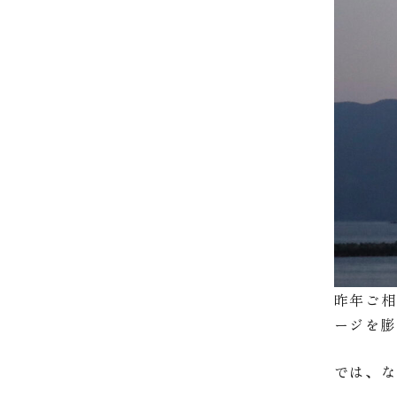
昨年ご
ージを
では、