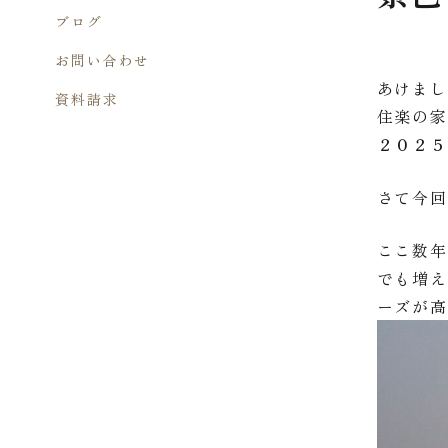
ブログ
お問い合わせ
あけま
資料請求
住楽の
２０２
さて今
ここ数
でも増
ーズが