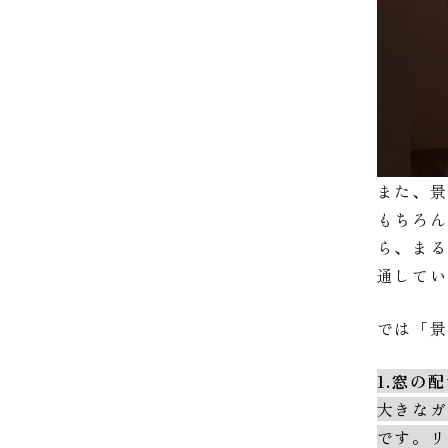
また、景
もちろ
ら、まる
通して
では「
1.窓の
大きなガ
です。