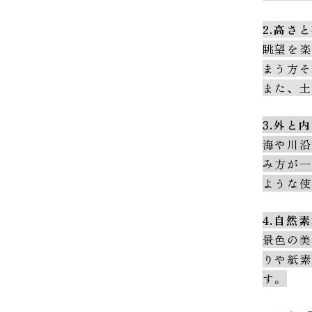
2.高さ
眺望を
まう方
また、
3.外と
海や川
み方が
ような
4.自然
景色の
りや紙
す。