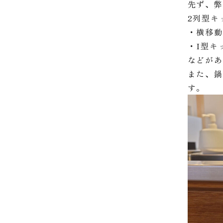
先ず、
2列型キ
・横移
・I型キ
などが
また、鍋
す。