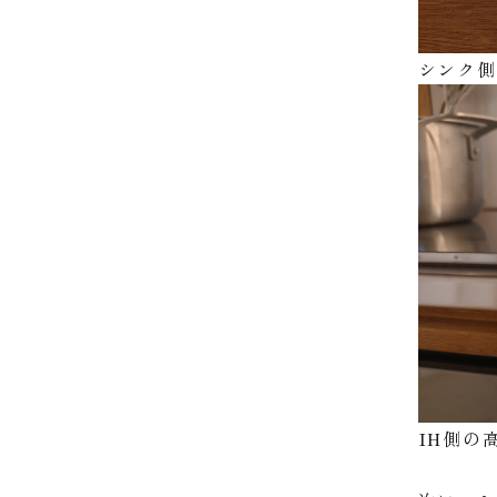
シンク側
IH側の