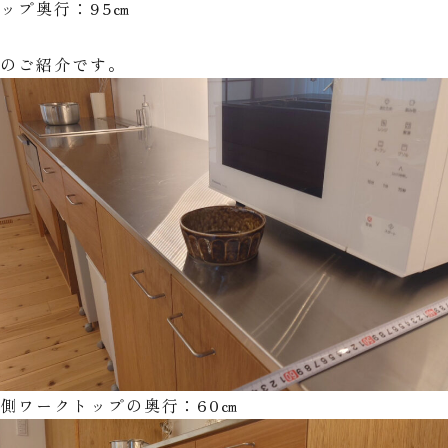
ップ奥行：95㎝
側
のご紹介です。
側ワークトップの奥行：60㎝