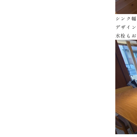
シンク幅
デザイ
水栓も