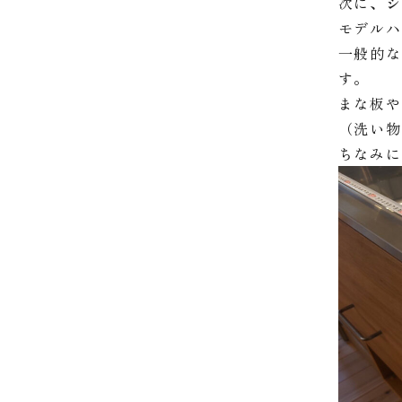
次に、
モデル
一般的な
す。
まな板
（洗い
ちなみ