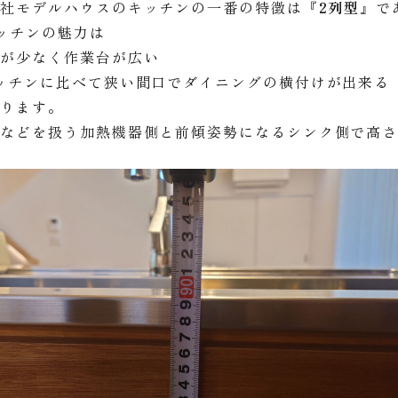
弊社モデルハウスのキッチンの一番の特徴は
『2列型』
で
ッチンの魅力は
動が少なく作業台が広い
ッチンに比べて狭い間口でダイニングの横付けが出来る
あります。
などを扱う加熱機器側と前傾姿勢になるシンク側で高さ