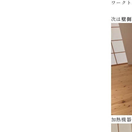
ワークト
次は
壁
加熱機器