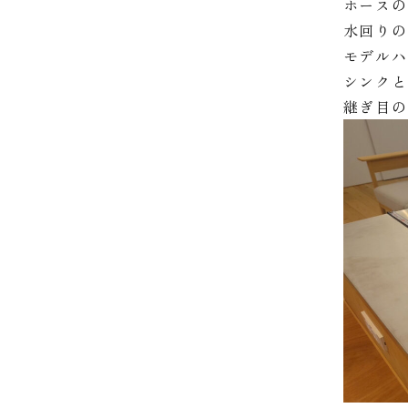
ホース
水回りの
モデル
シンク
継ぎ目