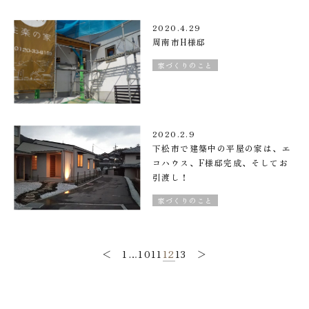
2020.4.29
周南市H様邸
家づくりのこと
2020.2.9
下松市で建築中の平屋の家は、エ
コハウス、F様邸完成、そしてお
引渡し！
家づくりのこと
＜
1
…
10
11
12
13
＞
投
稿